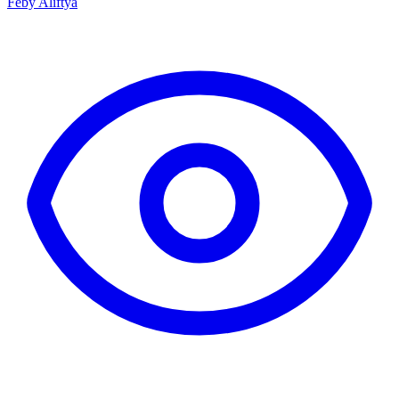
Feby Aliftya