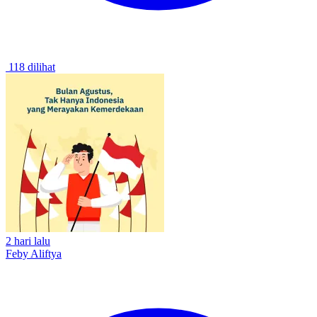
118 dilihat
2 hari lalu
Feby Aliftya