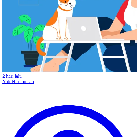
2 hari lalu
Yuli Nurhanisah