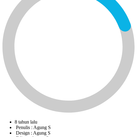
8 tahun lalu
Penulis :
Agung S
Design :
Agung S