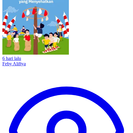
6 hari lalu
Feby Aliftya