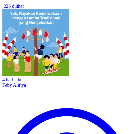
226 dilihat
4 hari lalu
Feby Aliftya