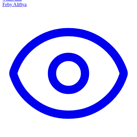
Feby Aliftya