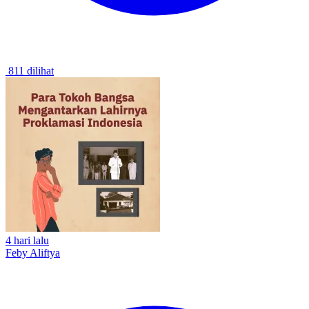
811 dilihat
4 hari lalu
Feby Aliftya