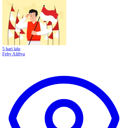
5 hari lalu
Feby Aliftya