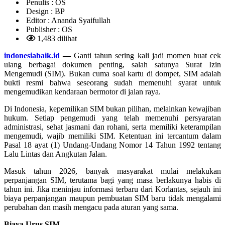
Penulis :
OS
Design :
BP
Editor :
Ananda Syaifullah
Publisher :
OS
1,483 dilihat
indonesiabaik.id
—
Ganti tahun sering kali jadi momen buat cek
ulang berbagai dokumen penting, salah satunya Surat Izin
Mengemudi (SIM). Bukan cuma soal kartu di dompet, SIM adalah
bukti resmi bahwa seseorang sudah memenuhi syarat untuk
mengemudikan kendaraan bermotor di jalan raya.
Di Indonesia, kepemilikan SIM bukan pilihan, melainkan kewajiban
hukum. Setiap pengemudi yang telah memenuhi persyaratan
administrasi, sehat jasmani dan rohani, serta memiliki keterampilan
mengemudi, wajib memiliki SIM. Ketentuan ini tercantum dalam
Pasal 18 ayat (1) Undang-Undang Nomor 14 Tahun 1992 tentang
Lalu Lintas dan Angkutan Jalan.
Masuk tahun 2026, banyak masyarakat mulai melakukan
perpanjangan SIM, terutama bagi yang masa berlakunya habis di
tahun ini. Jika meninjau informasi terbaru dari Korlantas, sejauh ini
biaya perpanjangan maupun pembuatan SIM baru tidak mengalami
perubahan dan masih mengacu pada aturan yang sama.
Biaya Urus SIM