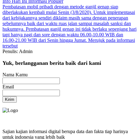
Info Hari Ini
Informasi Populer
Pembatasan mobil pribadi dengan metode ganjil genap siap
diberlakukan kembali mulai Senin (3/8/2020). Untuk implementasai
dari kebijakannya sendiri diklaim masih sama dengan penerapan
sebelumnya
baik dari waktu
ruas jalan
sampai masalah sanksi dan
hukumnya. Pembatasan ganjil genap ini tidak berlaku sepenjang hari
tapi hanya pagi dan sore dengan waktu 06.00-10.00 WIB dan
16.00-21.00 WIB dari Senin hingga Jumat. Merujuk pada informasi
tersebut
Penulis: Admin
Yuk, berlangganan berita baik dari kami
Nama Kamu
Email
Kirim
Sajian kajian informasi digital berupa data dan fakta tiap harinya
untuk indonesia yang lebih baik