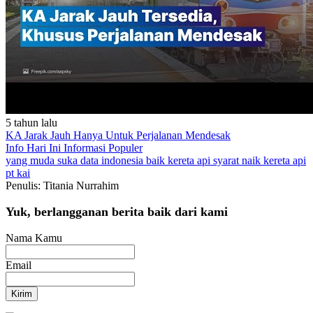
5 tahun lalu
KA Jarak Jauh Hanya Untuk Perjalanan Mendesak
Info Hari Ini
Informasi Populer
yang muda suka data
indonesia baik
kereta api
syarat naik kereta api
pt kai
Penulis: Titania Nurrahim
Yuk, berlangganan berita baik dari kami
Nama Kamu
Email
Kirim