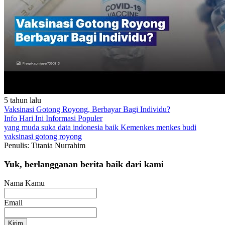
5 tahun lalu
Vaksinasi Gotong Royong, Berbayar Bagi Individu?
Info Hari Ini
Informasi Populer
yang muda suka data
indonesia baik
Kemenkes
menkes budi
vaksinasi gotong royong
Penulis: Titania Nurrahim
Yuk, berlangganan berita baik dari kami
Nama Kamu
Email
Kirim