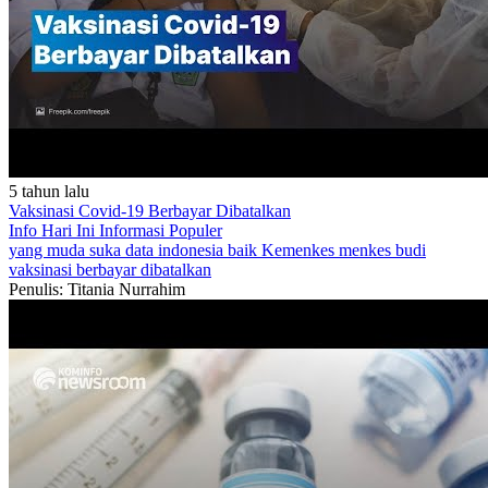
5 tahun lalu
Vaksinasi Covid-19 Berbayar Dibatalkan
Info Hari Ini
Informasi Populer
yang muda suka data
indonesia baik
Kemenkes
menkes budi
vaksinasi berbayar dibatalkan
Penulis: Titania Nurrahim