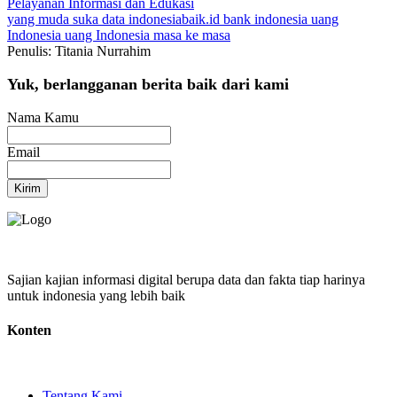
Pelayanan
Informasi dan Edukasi
yang muda suka data
indonesiabaik.id
bank indonesia
uang
Indonesia
uang Indonesia masa ke masa
Penulis: Titania Nurrahim
Yuk, berlangganan berita baik dari kami
Nama Kamu
Email
Kirim
Sajian kajian informasi digital berupa data dan fakta tiap harinya
untuk indonesia yang lebih baik
Konten
Tentang Kami