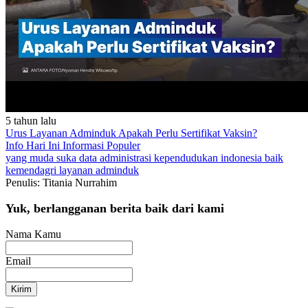
5 tahun lalu
Urus Layanan Adminduk Apakah Perlu Sertifikat Vaksin?
Info Hari Ini
Informasi Populer
yang muda suka data
administrasi kependudukan
indonesia baik
kemendagri
layanan adminduk
Penulis: Titania Nurrahim
Yuk, berlangganan berita baik dari kami
Nama Kamu
Email
Kirim