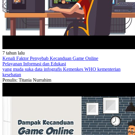
7 tahun lalu
Kenali Faktor Penyebab Kecanduan Game Online
Pelayanan
Informasi dan Edukasi
yang muda suka data
infografis
Kemenkes
WHO
kementerian
kesehatan
Penulis: Titania Nurrahim