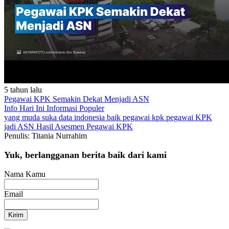
5 tahun lalu
Pegawai KPK Semakin Dekat Menjadi ASN
Info Hari Ini
Informasi Populer
yang muda suka data
indonesia baik
pegawai kpk
pegawai KPK
jadi ASN
Hasil Asesmen Pegawai KPK
Penulis: Titania Nurrahim
Yuk, berlangganan berita baik dari kami
Nama Kamu
Email
Kirim