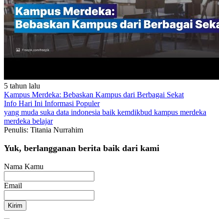
5 tahun lalu
Kampus Merdeka: Bebaskan Kampus dari Berbagai Sekat
Info Hari Ini
Informasi Populer
yang muda suka data
indonesia baik
kemdikbud
kampus merdeka
merdeka belajar
Penulis: Titania Nurrahim
Yuk, berlangganan berita baik dari kami
Nama Kamu
Email
Kirim