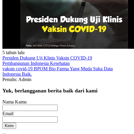
5 tahun lalu
Presiden Dukung Uji Klinis Vaksin COVID-19
Pembangunan Indonesia
Kesehatan
vaksin covid-19
BPOM
Bio Farma
Yang Muda Suka Data
Indonesia Baik.
Penulis: Admin
Yuk, berlangganan berita baik dari kami
Nama Kamu
Email
Kirim