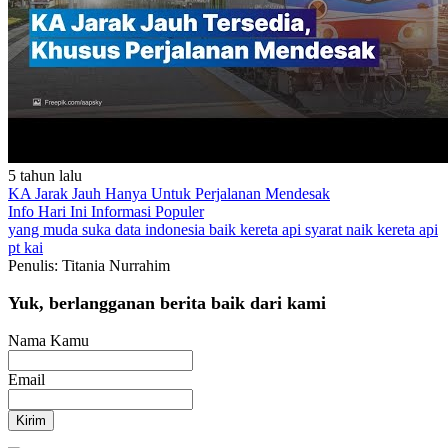
5 tahun lalu
KA Jarak Jauh Hanya Untuk Perjalanan Mendesak
Info Hari Ini
Informasi Populer
yang muda suka data
indonesia baik
kereta api
syarat naik kereta api
pt kai
Penulis: Titania Nurrahim
Yuk, berlangganan berita baik dari kami
Nama Kamu
Email
Kirim