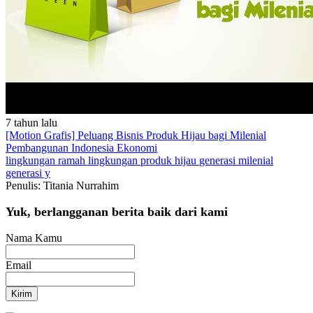
7 tahun lalu
[Motion Grafis] Peluang Bisnis Produk Hijau bagi Milenial
Pembangunan Indonesia
Ekonomi
lingkungan
ramah lingkungan
produk hijau
generasi milenial
generasi y
Penulis: Titania Nurrahim
Yuk, berlangganan berita baik dari kami
Nama Kamu
Email
Kirim