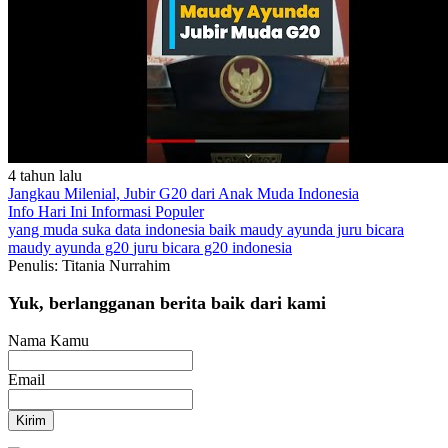
4 tahun lalu
Jangkau Milenial, Jubir G20 dari Anak Muda Indonesia
Info Hari Ini
Informasi Populer
yang muda suka data
indonesia baik
maudy ayunda juru bicara
maudy ayunda g20
juru bicara g20 indonesia
Penulis: Titania Nurrahim
Yuk, berlangganan berita baik dari kami
Nama Kamu
Email
Kirim