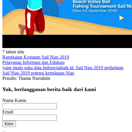
7 tahun lalu
Rangkaian Kegiatan Sail Nias 2019
Pelayanan
Informasi dan Edukasi
yang muda suka data
Indonesiabaik.id.
Sail Nias 2019
perhelatan
Sail Nias 2019
potensi kepulauan Nias
Penulis: Titania Nurrahim
Yuk, berlangganan berita baik dari kami
Nama Kamu
Email
Kirim