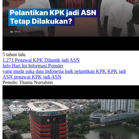
5 tahun lalu
1.271 Pegawai KPK Dilantik jadi ASN
Info Hari Ini
Informasi Populer
yang muda suka data
indonesia baik
pelantikan KPK
KPK jadi
ASN
pegawai KPK jadi ASN
Penulis: Titania Nurrahim