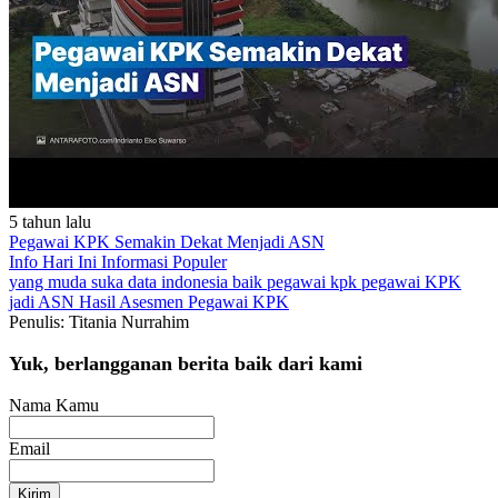
5 tahun lalu
Pegawai KPK Semakin Dekat Menjadi ASN
Info Hari Ini
Informasi Populer
yang muda suka data
indonesia baik
pegawai kpk
pegawai KPK
jadi ASN
Hasil Asesmen Pegawai KPK
Penulis: Titania Nurrahim
Yuk, berlangganan berita baik dari kami
Nama Kamu
Email
Kirim