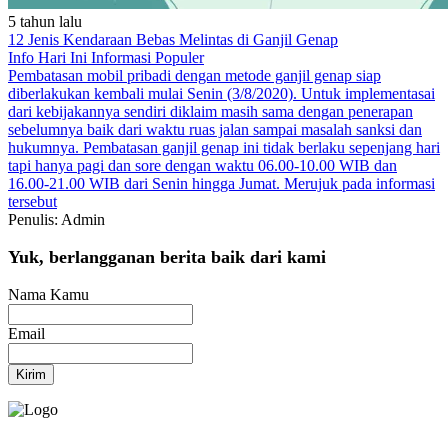
5 tahun lalu
12 Jenis Kendaraan Bebas Melintas di Ganjil Genap
Info Hari Ini
Informasi Populer
Pembatasan mobil pribadi dengan metode ganjil genap siap
diberlakukan kembali mulai Senin (3/8/2020). Untuk implementasai
dari kebijakannya sendiri diklaim masih sama dengan penerapan
sebelumnya
baik dari waktu
ruas jalan
sampai masalah sanksi dan
hukumnya. Pembatasan ganjil genap ini tidak berlaku sepenjang hari
tapi hanya pagi dan sore dengan waktu 06.00-10.00 WIB dan
16.00-21.00 WIB dari Senin hingga Jumat. Merujuk pada informasi
tersebut
Penulis: Admin
Yuk, berlangganan berita baik dari kami
Nama Kamu
Email
Kirim