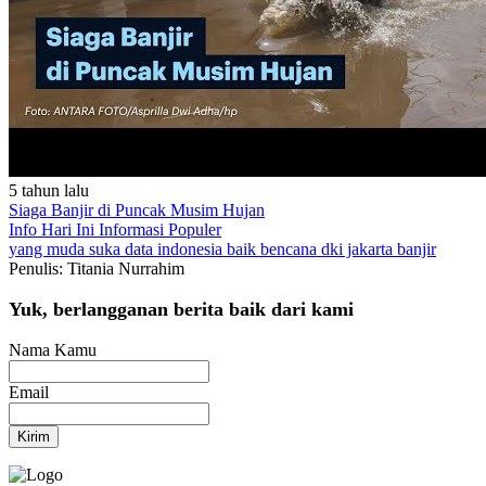
5 tahun lalu
Siaga Banjir di Puncak Musim Hujan
Info Hari Ini
Informasi Populer
yang muda suka data
indonesia baik
bencana
dki jakarta
banjir
Penulis: Titania Nurrahim
Yuk, berlangganan berita baik dari kami
Nama Kamu
Email
Kirim