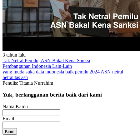
3 tahun lalu
Tak Netral Pemilu, ASN Bakal Kena Sanksi
Pembangunan Indonesia
Lain-Lain
yang muda suka data
indonesia baik
pemilu 2024
ASN netral
netralitas asn
Penulis: Titania Nurrahim
Yuk, berlangganan berita baik dari kami
Nama Kamu
Email
Kirim