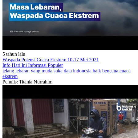
5 tahun lalu
Waspada Potensi Cuaca Ekstrem 10-17 Mei 2021
Info Hari Ini
Informasi Populer
jelang lebaran
yang muda suka data
indonesia baik
bencana
cuaca
ekstrem
Penulis: Titania Nurrahim