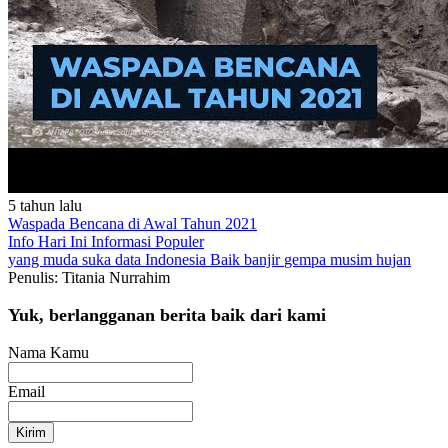
5 tahun lalu
Waspada Bencana di Awal Tahun 2021
Info Hari Ini
Informasi Populer
yang muda suka data
Indonesia Baik
banjir
gempa
musim hujan
Penulis: Titania Nurrahim
Yuk, berlangganan berita baik dari kami
Nama Kamu
Email
Kirim