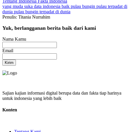
Tentang Indonesia
Fakta Indonesia
yang muda suka data
indonesia baik
pulau bungin
pulau terpadat di
dunia
pulau bungin terpadat di dunia
Penulis: Titania Nurrahim
Yuk, berlangganan berita baik dari kami
Nama Kamu
Email
Kirim
Sajian kajian informasi digital berupa data dan fakta tiap harinya
untuk indonesia yang lebih baik
Konten
Tentang Kami