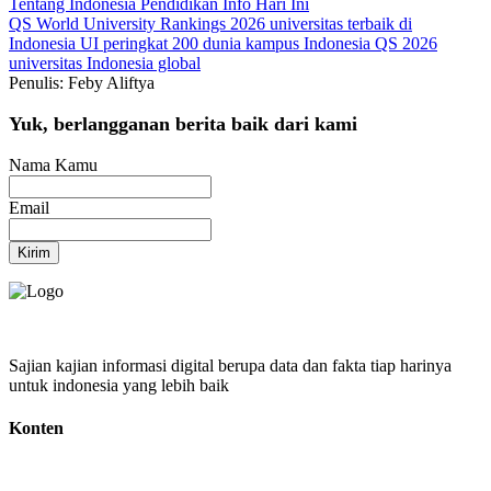
Tentang Indonesia
Pendidikan
Info Hari Ini
QS World University Rankings 2026
universitas terbaik di
Indonesia
UI peringkat 200 dunia
kampus Indonesia QS 2026
universitas Indonesia global
Penulis: Feby Aliftya
Yuk, berlangganan berita baik dari kami
Nama Kamu
Email
Kirim
Sajian kajian informasi digital berupa data dan fakta tiap harinya
untuk indonesia yang lebih baik
Konten