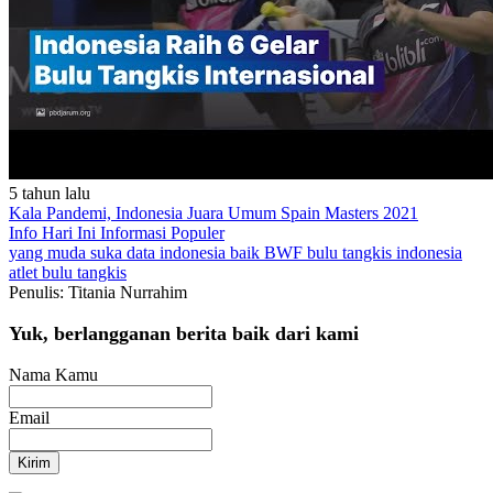
5 tahun lalu
Kala Pandemi, Indonesia Juara Umum Spain Masters 2021
Info Hari Ini
Informasi Populer
yang muda suka data
indonesia baik
BWF
bulu tangkis indonesia
atlet bulu tangkis
Penulis: Titania Nurrahim
Yuk, berlangganan berita baik dari kami
Nama Kamu
Email
Kirim