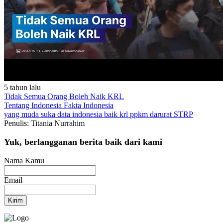
5 tahun lalu
Tidak Semua Orang Boleh Naik KRL
Tentang Indonesia
Fakta Indonesia
yang muda suka data
indonesia baik
krl
ppkm darurat
STRP
Penulis: Titania Nurrahim
Yuk, berlangganan berita baik dari kami
Nama Kamu
Email
Kirim