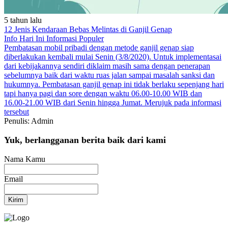
5 tahun lalu
12 Jenis Kendaraan Bebas Melintas di Ganjil Genap
Info Hari Ini
Informasi Populer
Pembatasan mobil pribadi dengan metode ganjil genap siap
diberlakukan kembali mulai Senin (3/8/2020). Untuk implementasai
dari kebijakannya sendiri diklaim masih sama dengan penerapan
sebelumnya
baik dari waktu
ruas jalan
sampai masalah sanksi dan
hukumnya. Pembatasan ganjil genap ini tidak berlaku sepenjang hari
tapi hanya pagi dan sore dengan waktu 06.00-10.00 WIB dan
16.00-21.00 WIB dari Senin hingga Jumat. Merujuk pada informasi
tersebut
Penulis: Admin
Yuk, berlangganan berita baik dari kami
Nama Kamu
Email
Kirim