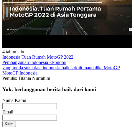
4 tahun lalu
Indonesia Tuan Rumah MotoGP 2022
Pembangunan Indonesia
Ekonomi
yang muda suka data
indonesia baik
sirkuit mandalika
MotoGP
MotoGP Indonesia
Penulis: Titania Nurrahim
Yuk, berlangganan berita baik dari kami
Nama Kamu
Email
Kirim