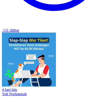
131 dilihat
4 hari lalu
Yuli Nurhanisah