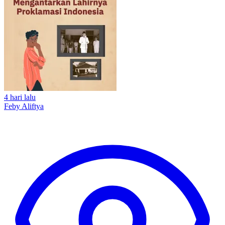
4 hari lalu
Feby Aliftya