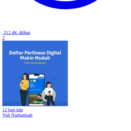
212.4K dilihat
2
12 hari lalu
Yuli Nurhanisah