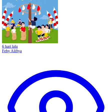
6 hari lalu
Feby Aliftya