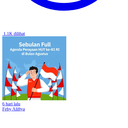
1.1K dilihat
6 hari lalu
Feby Aliftya