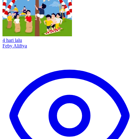
4 hari lalu
Feby Aliftya