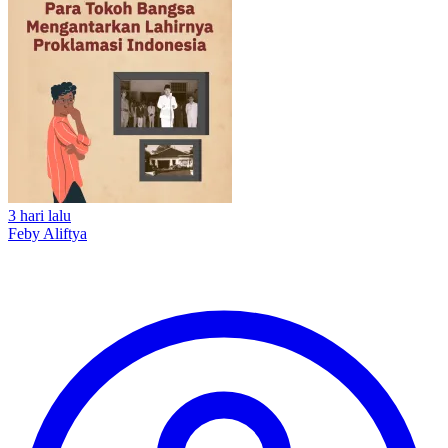
3 hari lalu
Feby Aliftya