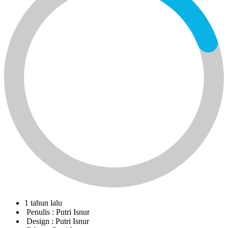
1 tahun lalu
Penulis :
Putri Isnur
Design :
Putri Isnur