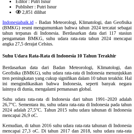
Editor :
Putri Isnur
Publisher :
Putri Isnur
2,851 dilihat
Indonesiabaik.id
- Badan Meteorologi, Klimatologi, dan Geofisika
(BMKG) resmi mengumumkan bahwa tahun 2024 tercatat sebagai
tahun terpanas di Indonesia. Berdasarkan data dari 117 stasiun
pengamatan BMKG, suhu udara rata-rata tahun 2024 mencapai
angka 27,5 derajat Celsius.
Suhu Udara Rata-Rata di Indonesia 10 Tahun Terakhir
Berdasarkan data dari Badan Meteorologi, Klimatologi, dan
Geofisika (BMKG), suhu udara rata-rata di Indonesia menunjukkan
tren peningkatan yang cukup signifikan dalam 10 tahun terakhir. Hal
ini mengindikasikan bahwa Indonesia, seperti banyak negara
lainnya di dunia, mengalami pemanasan global.
Suhu udara rata-rata di Indonesia dari tahun 1991–2020 adalah
26,7°C. Sementara itu, suhu udara rata-rata di Indonesia pada tahun
2024 adalah 27,5°C. Tahun 2015 suhu udara tahunan di Indonesia
mencapai 26,9 oC.
Kemudian, di tahun 2016 suhu udara rata-rata tahunan di Indonesia
mencapai 27,3 oC. Di tahun 2017 dan 2018, suhu udara rata-rata