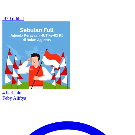
979 dilihat
4 hari lalu
Feby Aliftya