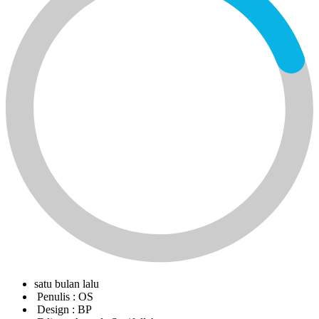
satu bulan lalu
Penulis :
OS
Design :
BP