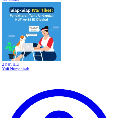
2 hari lalu
Yuli Nurhanisah