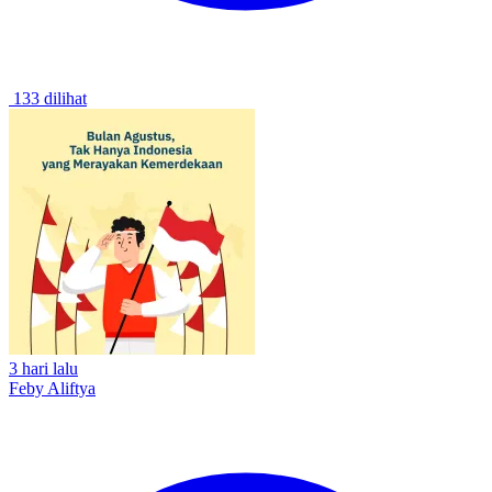
133 dilihat
3 hari lalu
Feby Aliftya