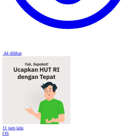
44 dilihat
11 jam lalu
OS