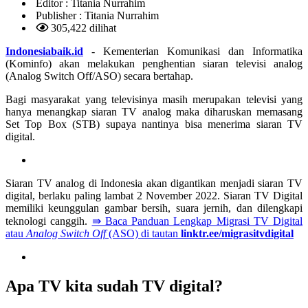
Editor :
Titania Nurrahim
Publisher :
Titania Nurrahim
305,422 dilihat
Indonesiabaik.id
- Kementerian Komunikasi dan Informatika
(Kominfo) akan melakukan penghentian siaran televisi analog
(Analog Switch Off/ASO) secara bertahap.
Bagi masyarakat yang televisinya masih merupakan televisi yang
hanya menangkap siaran TV analog maka diharuskan memasang
Set Top Box (STB) supaya nantinya bisa menerima siaran TV
digital.
Siaran TV analog di Indonesia akan digantikan menjadi siaran TV
digital, berlaku paling lambat 2 November 2022. Siaran TV Digital
memiliki keunggulan gambar bersih, suara jernih, dan dilengkapi
teknologi canggih.
⇛ Baca Panduan Lengkap Migrasi TV Digital
atau
Analog Switch Off
(ASO) di tautan
linktr.ee/migrasitvdigital
Apa TV kita sudah TV digital?