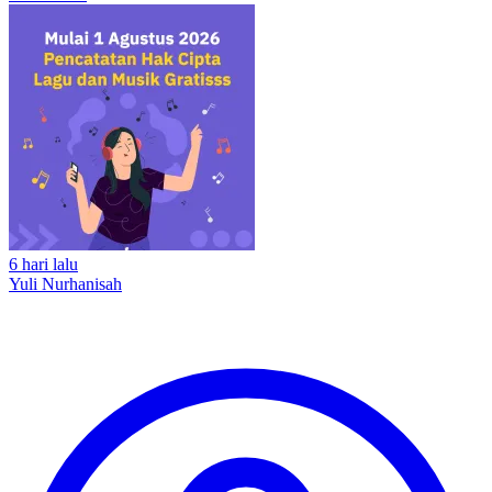
6 hari lalu
Yuli Nurhanisah