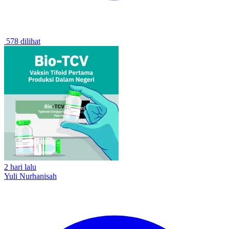
578 dilihat
2 hari lalu
Yuli Nurhanisah