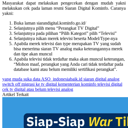
Masyarakat dapat melakukan pengecekan dengan mudah yakni
melakukan cek pada laman resmi Siaran Digital Kominfo. Caranya
yakni:
Buka laman siarandigital.kominfo.go.id/
Selanjutnya pilih menu “Perangkat TV Digital”
Selanjutnya pada pilihan “Pilih Kategori” pilih “Televisi”
Selanjutnya isikan merek televisi beserta Model/Type-nya
Apabila merek televisi dan type merupakan TV yang sudah
bisa menerima siaran TV analog maka keterangannya merek
dan tipe akan muncul
Apabila televisi tidak terdaftar maka akan muncul keterangan,
“Mohon maaf, perangkat yang Anda cari tidak terdaftar pada
database kami atau belum memiliki sertifikasi perangkat”.
yang muda suka data
ASO
indonesiabaik.id
siaran digital
analog
switch off
migrasi ke tv digital
kementerian kominfo
televisi digital
cek tv digital atau belum
televisi analog
Artikel Terkait