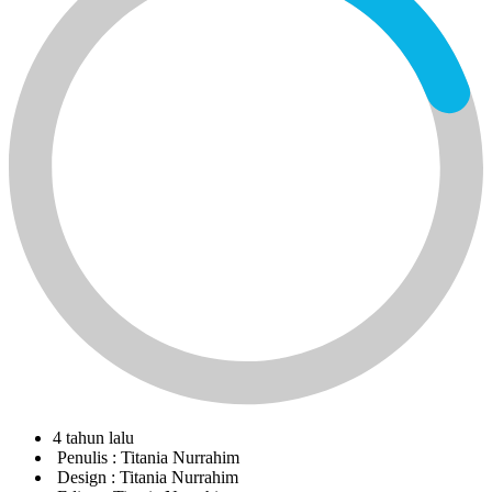
4 tahun lalu
Penulis :
Titania Nurrahim
Design :
Titania Nurrahim