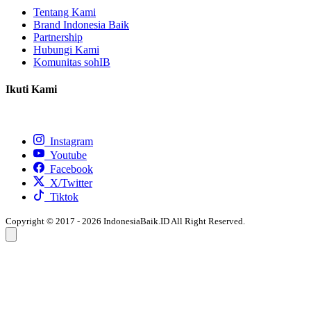
Tentang Kami
Brand Indonesia Baik
Partnership
Hubungi Kami
Komunitas sohIB
Ikuti Kami
Instagram
Youtube
Facebook
X/Twitter
Tiktok
Copyright © 2017 - 2026 IndonesiaBaik.ID All Right Reserved.