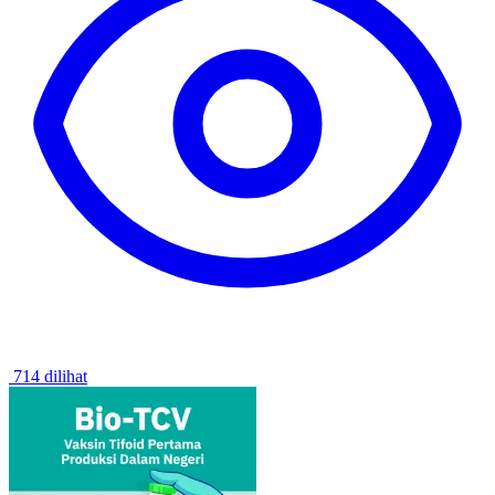
714 dilihat