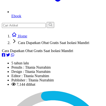
Ebook
Home
Cara Dapatkan Obat Gratis Saat Isolasi Mandiri
Cara Dapatkan Obat Gratis Saat Isolasi Mandiri
5 tahun lalu
Penulis :
Titania Nurrahim
Design :
Titania Nurrahim
Editor :
Titania Nurrahim
Publisher :
Titania Nurrahim
7,144 dilihat
L