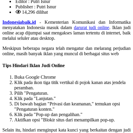
Editor :
Putri Isnur
Publisher :
Putri Isnur
14,296 dilihat
Indonesiabaik.id
- Kementerian Komunikasi dan Informatika
menyatakan Indonesia masuk dalam
darurat judi online
. Iklan judi
online acap dijumpai saat mengakses laman tertentu di internet, baik
melalui seluler atau desktop.
Meskipun beberapa negara telah mengatur dan melarang perjudian
online, masih banyak iklan yang muncul di berbagai situs web
Tips Hindari Iklan Judi Online
Buka Google Chrome
Klik pada ikon tiga titik vertikal di pojok kanan atas jendela
peramban.
Pilih "Pengaturan.
Klik pada "Lanjutan."
Di bawah bagian "Privasi dan keamanan," temukan opsi
"Pengaturan konten."
Klik pada "Pop-up dan pengalihan."
Aktifkan opsi "Blokir situs dari menampilkan pop-up.
Selain itu, hindari menginput kata kunci yang berkaitan dengan judi