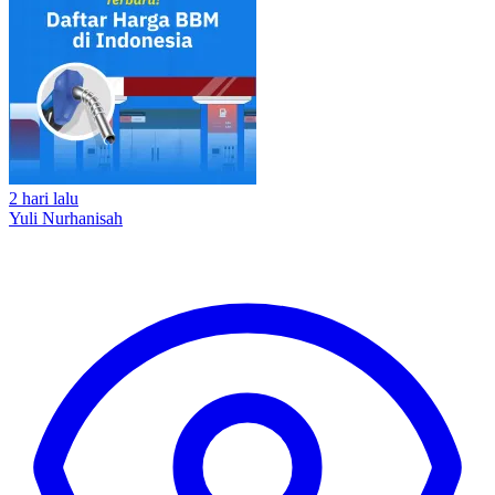
2 hari lalu
Yuli Nurhanisah