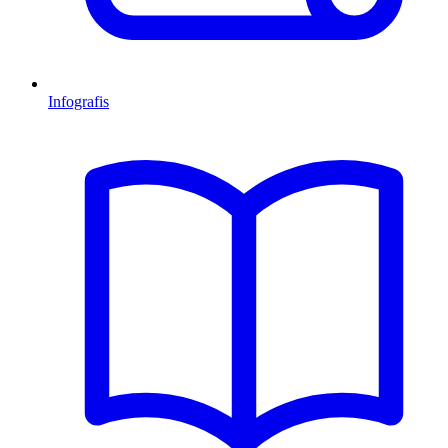
Infografis