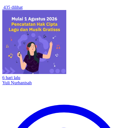
435 dilihat
6 hari lalu
Yuli Nurhanisah