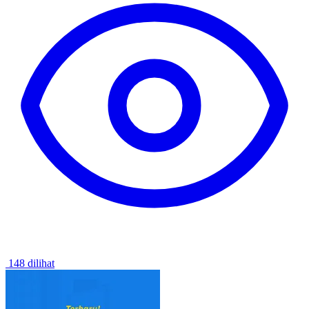
148 dilihat