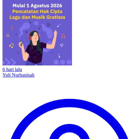
6 hari lalu
Yuli Nurhanisah