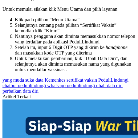
Untuk memulai silakan klik Menu Utama dan pilih layanan
Klik pada pilihan “Menu Utama”
Selanjutnya centang pada pilihan “Sertifikat Vaksin”
kemudian klik “Kirim”
Nantinya pengguna akan diminta memasukkan nomor telepon
yang terdaftar pada aplikasi PeduliLindungi
Setelah itu, input 6 Digit OTP yang dikirim ke
handphone
dan masukkan kode OTP yang diterima
Untuk melakukan pembaruan, klik "Ubah Data Diri", dan
selanjutnya akan diminta memasukan nama yang digunakan
untuk mendaftar vaksinasi.
yang muda suka data
Kemenkes
sertifikat vaksin
PeduliLindungi
chatbot pedulilindungi
whatsapp pedulilindungi
ubah data diri
perbaikan data diri
Artikel Terkait