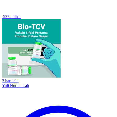
537 dilihat
2 hari lalu
Yuli Nurhanisah