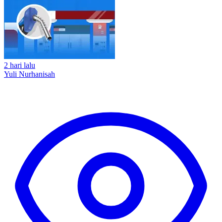
2 hari lalu
Yuli Nurhanisah