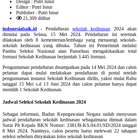
Design :
Putri Isnur
Editor :
Putri Isnur
Publisher :
Putri Isnur
21,309 dilihat
indonesiabaik.id
- Pendaftaran
sekolah kedinasan
2024 akan
dimulai pada Selasa, 15 Mei 2024. Pendaftaran ini serentak
dilakukan oleh 8 kementerian/lembaga yang menaungi sekolah-
sekolah kedinasan yang dibuka. Tahun ini Pemerintah melalui
Panitia Seleksi Nasional atau Panselnas mengalokasikan total
formasi Sekolah Kedinasan berjumlah 3.445 formasi.
Pengumuman pendaftaran disampaikan pada 14 Mei 2024 dan calon
pelamar dapat mulai melakukan pendaftaran di portal setelah
pengumuman instansi Sekolah Kedinasan dirilis, yakni mulai Rabu
tanggal 15 Mei s.d 13 Juni 2024 dan calon pelamar hanya dapat
memilih 1 Sekolah Kedinasan.
Jadwal Seleksi Sekolah Kedinasan 2024
Sebagai informasi, Badan Kepegawaian Negara sudah menyusun
jadwal pendaftaran sekolah kedinasan sebagaimana dimuat dalam
Surat Plt Kepala BKN Nomor: 3381/B-KS.04.01/SD/2024 tanggal
8 Mei 2024. Nantinya, calon peserta harus melewati 22 tahapan
seleksi sebelum dinyatakan lolos sekolah kedinasan