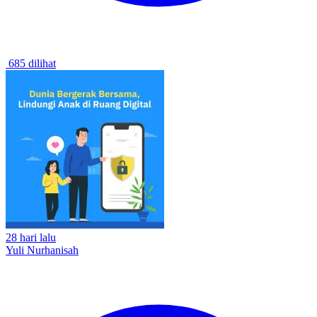
685 dilihat
28 hari lalu
Yuli Nurhanisah