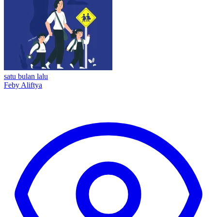
satu bulan lalu
Feby Aliftya