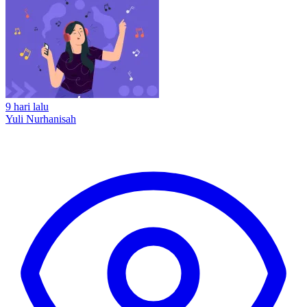
9 hari lalu
Yuli Nurhanisah