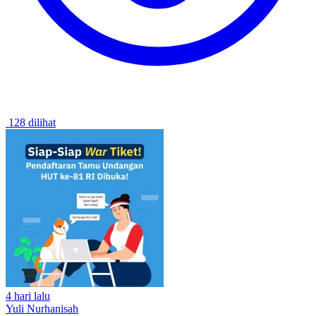
128 dilihat
4 hari lalu
Yuli Nurhanisah