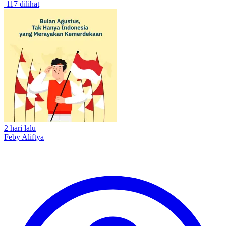
117 dilihat
2 hari lalu
Feby Aliftya