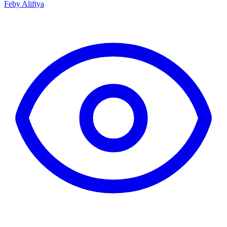
Feby Aliftya