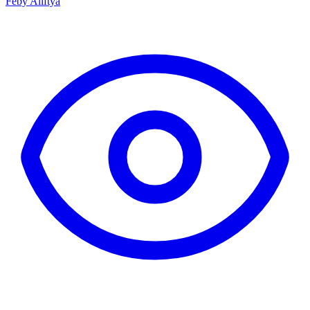
Feby Aliftya