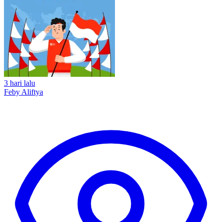
3 hari lalu
Feby Aliftya