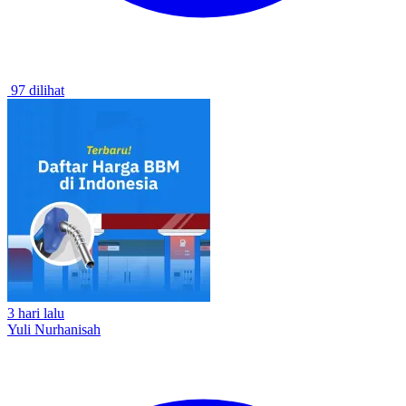
97 dilihat
3 hari lalu
Yuli Nurhanisah