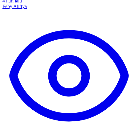
4 hari lalu
Feby Aliftya