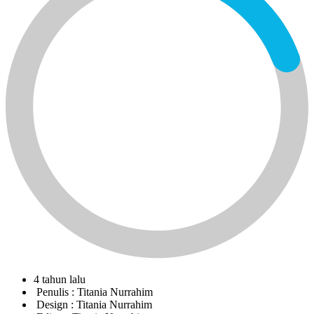
4 tahun lalu
Penulis :
Titania Nurrahim
Design :
Titania Nurrahim