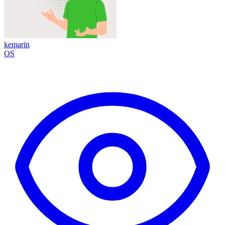
kemarin
OS