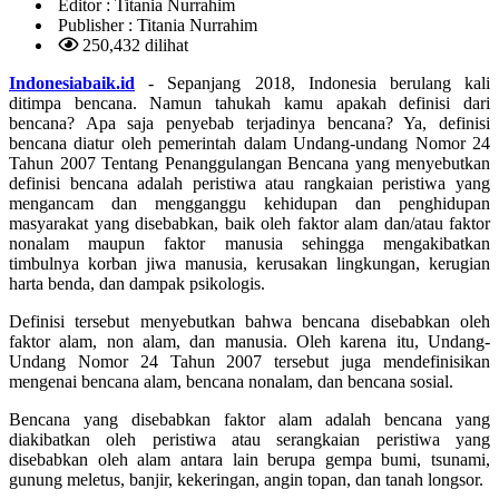
Editor :
Titania Nurrahim
Publisher :
Titania Nurrahim
250,432 dilihat
Indonesiabaik.id
- Sepanjang 2018, Indonesia berulang kali
ditimpa bencana. Namun tahukah kamu apakah definisi dari
bencana? Apa saja penyebab terjadinya bencana? Ya, definisi
bencana diatur oleh pemerintah dalam Undang-undang Nomor 24
Tahun 2007 Tentang Penanggulangan Bencana yang menyebutkan
definisi bencana adalah peristiwa atau rangkaian peristiwa yang
mengancam dan mengganggu kehidupan dan penghidupan
masyarakat yang disebabkan, baik oleh faktor alam dan/atau faktor
nonalam maupun faktor manusia sehingga mengakibatkan
timbulnya korban jiwa manusia, kerusakan lingkungan, kerugian
harta benda, dan dampak psikologis.
Definisi tersebut menyebutkan bahwa bencana disebabkan oleh
faktor alam, non alam, dan manusia. Oleh karena itu, Undang-
Undang Nomor 24 Tahun 2007 tersebut juga mendefinisikan
mengenai bencana alam, bencana nonalam, dan bencana sosial.
Bencana yang disebabkan faktor alam adalah bencana yang
diakibatkan oleh peristiwa atau serangkaian peristiwa yang
disebabkan oleh alam antara lain berupa gempa bumi, tsunami,
gunung meletus, banjir, kekeringan, angin topan, dan tanah longsor.