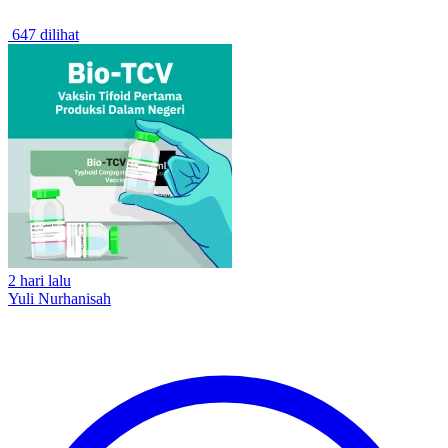
647 dilihat
2 hari lalu
Yuli Nurhanisah