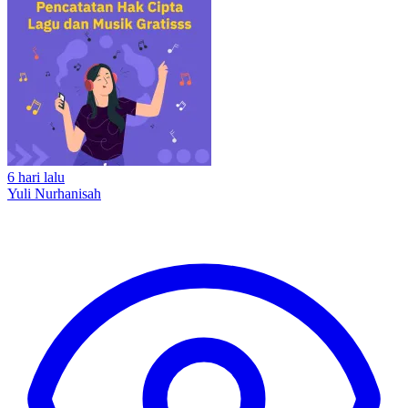
6 hari lalu
Yuli Nurhanisah