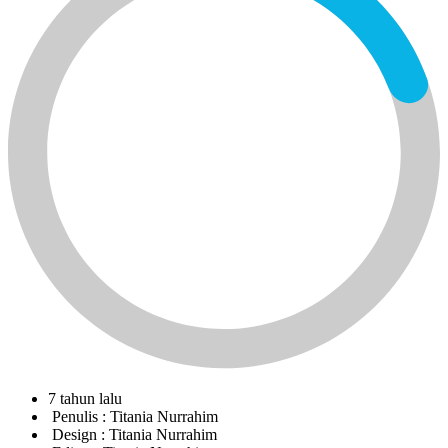
7 tahun lalu
Penulis :
Titania Nurrahim
Design :
Titania Nurrahim