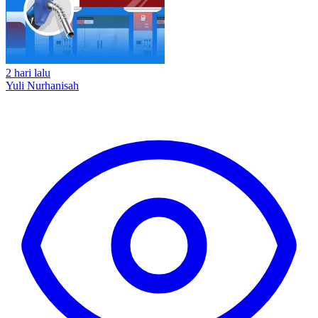
2 hari lalu
Yuli Nurhanisah