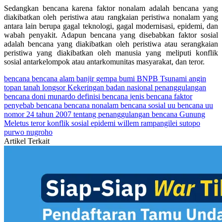
Sedangkan bencana karena faktor nonalam adalah bencana yang
diakibatkan oleh peristiwa atau rangkaian peristiwa nonalam yang
antara lain berupa gagal teknologi, gagal modernisasi, epidemi, dan
wabah penyakit. Adapun bencana yang disebabkan faktor sosial
adalah bencana yang diakibatkan oleh peristiwa atau serangkaian
peristiwa yang diakibatkan oleh manusia yang meliputi konflik
sosial antarkelompok atau antarkomunitas masyarakat, dan teror.
bencana
bencana alam
banjir
gempa bumi
BNPB
Tsunami
angin
topan
tanah longsor
Kekeringan
badan nasional penanggulangan
bencana
doni munardo
definisi bencana
jenis bencana
faktor
penyebab bencana
bencana nonalam
bencana sosial
uu bencana
uu
nomor 24 tahun 2007 tentang penanggulangan bencana
Gunung
Meletus
teror
konflik sosial
epidemi
willem rampangilei
sutopo
purwo nugroho
Artikel Terkait