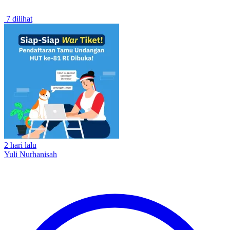
7 dilihat
2 hari lalu
Yuli Nurhanisah