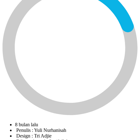
8 bulan lalu
Penulis :
Yuli Nurhanisah
Design :
Tri Adjie