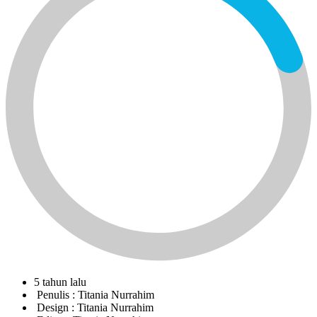
5 tahun lalu
Penulis :
Titania Nurrahim
Design :
Titania Nurrahim