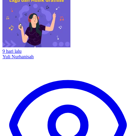
9 hari lalu
Yuli Nurhanisah