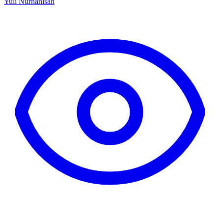
Yuli Nurhanisah