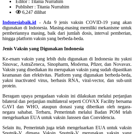
Editor :
Titania Nurrahim
Publisher :
Titania Nurrahim
6,247 dilihat
Indonesiabaik.id
- Ada 9 jenis vaksin COVID-19 yang akan
digunakan di Indonesia. Masing-masing memiliki mekanisme untuk
pemberiannya masing, baik dari jumlah dosis, interval pemberian,
hingga platform vaksin yang berbeda-beda.
Jenis Vaksin yang Digunakan Indonesia
Ke-enam vaksin yang lebih dulu digunakan di Indonesia itu yakni
Sinovac, AstraZeneca, Sinopharm, Moderna, Pfizer, dan Novavax.
Vaksin yang disediakan itu merupakan vaksin yang sudah dipastikan
keamanan dan efektivitas. Platform yang digunakan berbeda-beda,
yakni inactivated virus, berbasis RNA, viral-vector, dan sub-unit
protein.
Beragam upaya pengadaan vaksin ini dilakukan melalui perjanjian
bilateral dan perjanjian multilateral seperti COVAX Facility bersama
GAVI dan WHO, ataupun donasi yang diberikan oleh negara-
negara sahabat. Terbaru, Pemerintah melalui Badan POM telah
mengeluarkan EUA untuk vaksin Janssen dan Convidencia.
Selain itu, Pemerintah juga telah mengeluarkan EUA untuk vaksin
Sputnik-V dimana Vaksin Sputnik-V merupakan vaksin yang