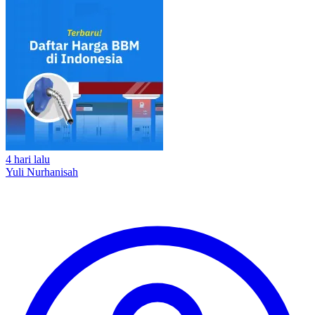
4 hari lalu
Yuli Nurhanisah