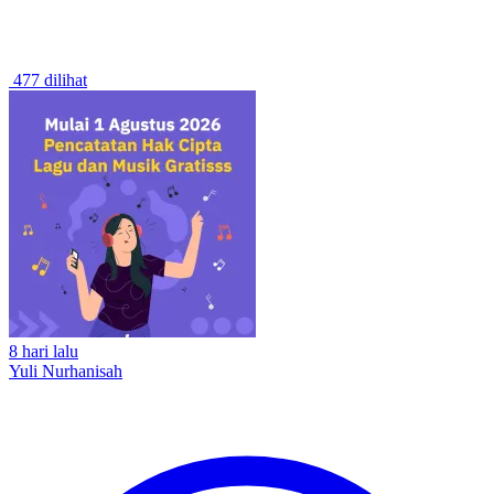
477 dilihat
8 hari lalu
Yuli Nurhanisah