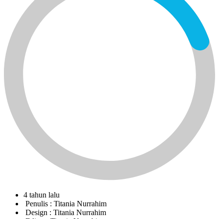
4 tahun lalu
Penulis :
Titania Nurrahim
Design :
Titania Nurrahim