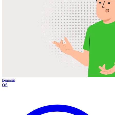
kemarin
OS