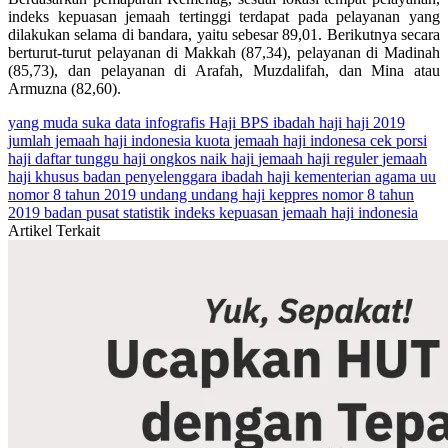
indeks kepuasan jemaah tertinggi terdapat pada pelayanan yang
dilakukan selama di bandara, yaitu sebesar 89,01. Berikutnya secara
berturut-turut pelayanan di Makkah (87,34), pelayanan di Madinah
(85,73), dan pelayanan di Arafah, Muzdalifah, dan Mina atau
Armuzna (82,60).
yang muda suka data
infografis
Haji
BPS
ibadah haji
haji 2019
jumlah jemaah haji indonesia
kuota jemaah haji indonesa
cek porsi
haji
daftar tunggu haji
ongkos naik haji
jemaah haji reguler
jemaah
haji khusus
badan penyelenggara ibadah haji
kementerian agama
uu
nomor 8 tahun 2019
undang undang haji
keppres nomor 8 tahun
2019
badan pusat statistik
indeks kepuasan jemaah haji indonesia
Artikel Terkait