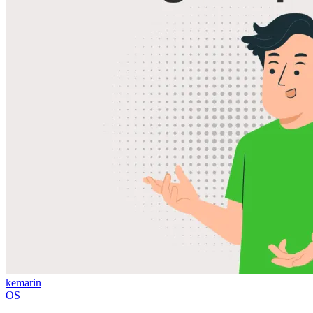
kemarin
OS