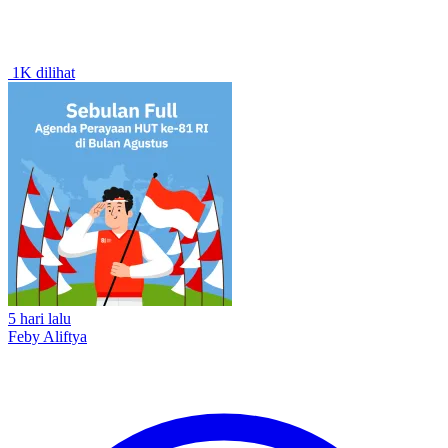
1K dilihat
5 hari lalu
Feby Aliftya