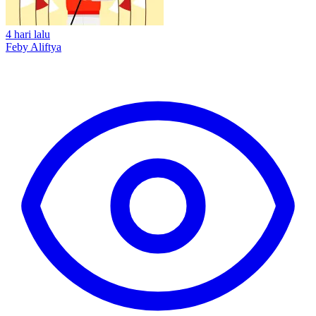
4 hari lalu
Feby Aliftya