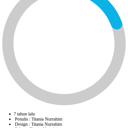
7 tahun lalu
Penulis :
Titania Nurrahim
Design :
Titania Nurrahim