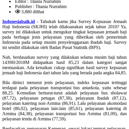
Editor :
Titania Nurrahim
Publisher :
Titania Nurrahim
3,880 dilihat
Indonesiabaik.id
- Tahukah kamu jika Survey Kepuasan Jemaah
Haji Indonesia (SKJHI) telah dilaksanakan sejak tahun 2010? Ya,
survey ini dilakukan untuk mengukur tingkat kepuasan jemaah haji
pada berbagai jenis pelayanan yang diberikan oleh pemerintah
Indonesia pada setiap musim penyelenggaraan ibadah haji. Survey
ini sendiri dilakukan oleh Badan Pusat Statistik (BPS).
Nah, berdasarkan survey yang dilakukan selama musim haji tahun
1439H/2018M didapatkan hasil 85,23 dalam kategori sangat
memuaskan. Ada kenaikan cukup signifikan hasil survey kepuasan
jemaah haji Indonesia dari tahun lalu yang berada pada angka 84,85.
Bila dirinci menurut jenis pelayanan, indeks kepuasan tertinggi
terdapat pada pelayanan transportasi bus antarkota, yaitu sebesar
88,25. Kemudian berturut-turut adalah pelayanan bus sholawat
(87,72), pelayanan petugas (87,38), pelayanan ibadah (87,12),
pelayanan katering non-Armina (86,91). Lalu pelayanan akomodasi
hotel (86,02), pelayanan lain-lain (85,61), pelayanan katering di
Armina (84,38), pelayanan transportasi bus Armina (81,09), dan
pelayanan tenda di Armina (77,59).
Berdasarkan pemaparan Kemenag, sesuai lokasi tempat pelayanan,