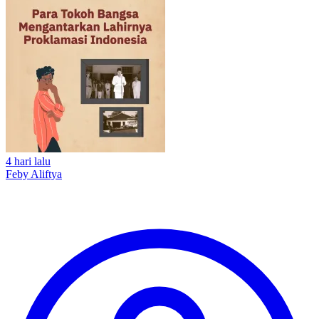
4 hari lalu
Feby Aliftya