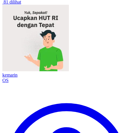
81 dilihat
kemarin
OS