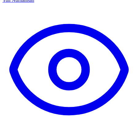
Yuli Nurhanisah