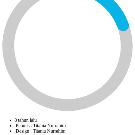
8 tahun lalu
Penulis :
Titania Nurrahim
Design :
Titania Nurrahim