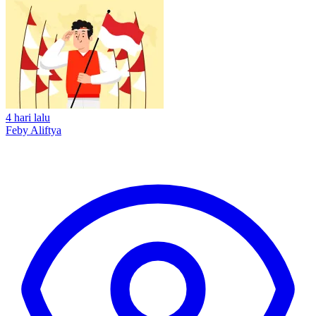
4 hari lalu
Feby Aliftya