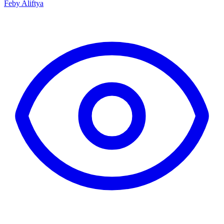
Feby Aliftya