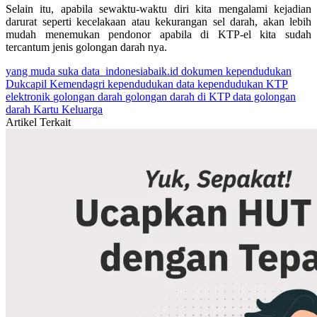
Selain itu, apabila sewaktu-waktu diri kita mengalami kejadian
darurat seperti kecelakaan atau kekurangan sel darah, akan lebih
mudah menemukan pendonor apabila di KTP-el kita sudah
tercantum jenis golongan darah nya.
yang muda suka data
indonesiabaik.id
dokumen kependudukan
Dukcapil Kemendagri
kependudukan
data kependudukan
KTP
elektronik
golongan darah
golongan darah di KTP
data golongan
darah
Kartu Keluarga
Artikel Terkait