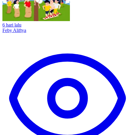
6 hari lalu
Feby Aliftya