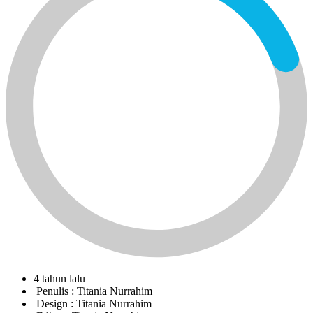
4 tahun lalu
Penulis :
Titania Nurrahim
Design :
Titania Nurrahim