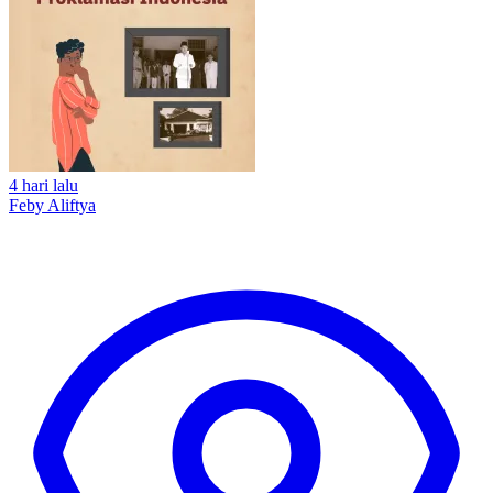
4 hari lalu
Feby Aliftya