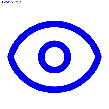
Feby Aliftya