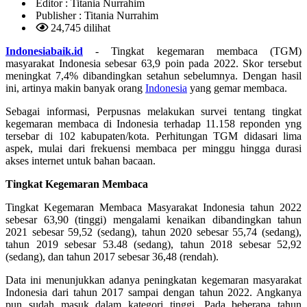
Editor :
Titania Nurrahim
Publisher :
Titania Nurrahim
24,745 dilihat
Indonesiabaik.id
- Tingkat kegemaran membaca (TGM)
masyarakat Indonesia sebesar 63,9 poin pada 2022. Skor tersebut
meningkat 7,4% dibandingkan setahun sebelumnya. Dengan hasil
ini, artinya makin banyak orang
Indonesia
yang gemar membaca.
Sebagai informasi, Perpusnas melakukan survei tentang tingkat
kegemaran membaca di Indonesia terhadap 11.158 reponden yng
tersebar di 102 kabupaten/kota. Perhitungan TGM didasari lima
aspek, mulai dari frekuensi membaca per minggu hingga durasi
akses internet untuk bahan bacaan.
Tingkat Kegemaran Membaca
Tingkat Kegemaran Membaca Masyarakat Indonesia tahun 2022
sebesar 63,90 (tinggi) mengalami kenaikan dibandingkan tahun
2021 sebesar 59,52 (sedang), tahun 2020 sebesar 55,74 (sedang),
tahun 2019 sebesar 53.48 (sedang), tahun 2018 sebesar 52,92
(sedang), dan tahun 2017 sebesar 36,48 (rendah).
Data ini menunjukkan adanya peningkatan kegemaran masyarakat
Indonesia dari tahun 2017 sampai dengan tahun 2022. Angkanya
pun sudah masuk dalam kategori tinggi. Pada beberapa tahun