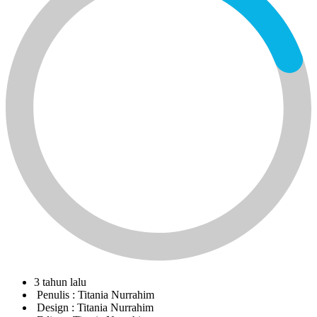
3 tahun lalu
Penulis :
Titania Nurrahim
Design :
Titania Nurrahim