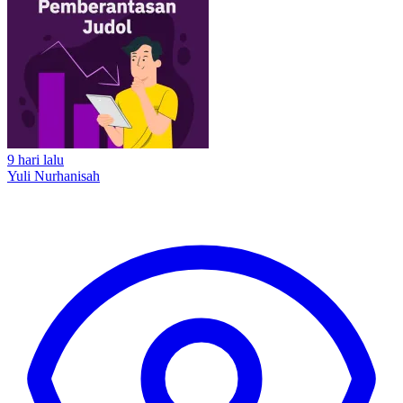
9 hari lalu
Yuli Nurhanisah