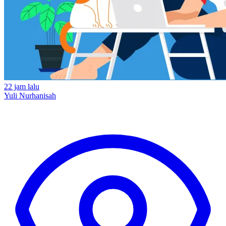
22 jam lalu
Yuli Nurhanisah