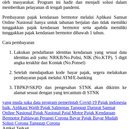
oleh masyarakat. Program ini hadir dan menjadi solusi dalam
memberikan pelayanan di tengah pandemi.
Pembayaran pajak kendaraan bermotor melalui Aplikasi Samsat
Online Nasional hanya untuk tahunan berjalan dan tidak memiliki
tunggakkan pajak kendaraan bermotor serta apabila memiliki
tunggakkan pajak kendaraan bermotor dibawah 1 tahun.
Cara pembayaran
Lakukan pendaftaran identitas kendaraan yang sesuai data
identitas asli yaitu: NRKB/No.Polisi, NIK (No.KTP), 5 digit
angka terakhir dan Kontak (No.Ponsel)
Setelah mendapatkan kode bayar pajak, segera melakukan
pembayaran pajak melalui ATM/E-banking
TBPKP/SKPD dan pengesahan STNK akan dikirim ke
alamat sesuai dengan yang tercantum di STNK
yang muda suka data
program pemerintah
Covid-19
Pajak
indonesia
baik.
Aplikasi
Wajib Pajak
Salmonas
Tanggap Darurat
Samsat
Online Nasional
Pajak Nasional
Pajal Motor
Pajak Kendaraan
Bermotor
Pahlawan Perangi Corona
Bayar Pajak
Bayar Mudah
Solusi Corona
Tanggap Corona
Artikel Terkait