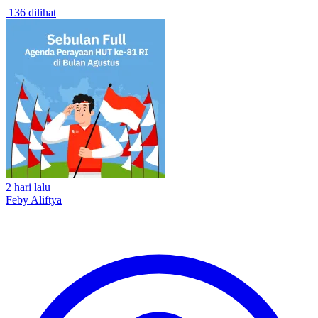
136 dilihat
2 hari lalu
Feby Aliftya