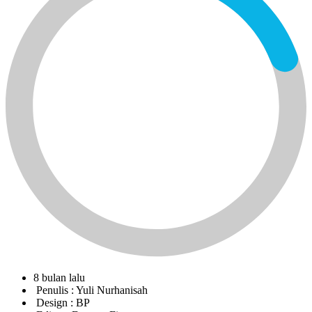
8 bulan lalu
Penulis :
Yuli Nurhanisah
Design :
BP