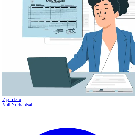
7 jam lalu
Yuli Nurhanisah