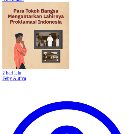
2 hari lalu
Feby Aliftya