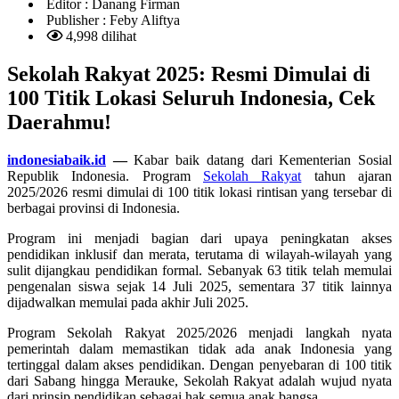
Editor :
Danang Firman
Publisher :
Feby Aliftya
4,998 dilihat
Sekolah Rakyat 2025: Resmi Dimulai di
100 Titik Lokasi Seluruh Indonesia, Cek
Daerahmu!
indonesiabaik.id
—
Kabar baik datang dari Kementerian Sosial
Republik Indonesia. Program
Sekolah Rakyat
tahun ajaran
2025/2026 resmi dimulai di 100 titik lokasi rintisan yang tersebar di
berbagai provinsi di Indonesia.
Program ini menjadi bagian dari upaya peningkatan akses
pendidikan inklusif dan merata, terutama di wilayah-wilayah yang
sulit dijangkau pendidikan formal. Sebanyak 63 titik telah memulai
pengenalan siswa sejak 14 Juli 2025, sementara 37 titik lainnya
dijadwalkan memulai pada akhir Juli 2025.
Program Sekolah Rakyat 2025/2026 menjadi langkah nyata
pemerintah dalam memastikan tidak ada anak Indonesia yang
tertinggal dalam akses pendidikan. Dengan penyebaran di 100 titik
dari Sabang hingga Merauke, Sekolah Rakyat adalah wujud nyata
dari prinsip pendidikan sebagai hak semua anak bangsa.