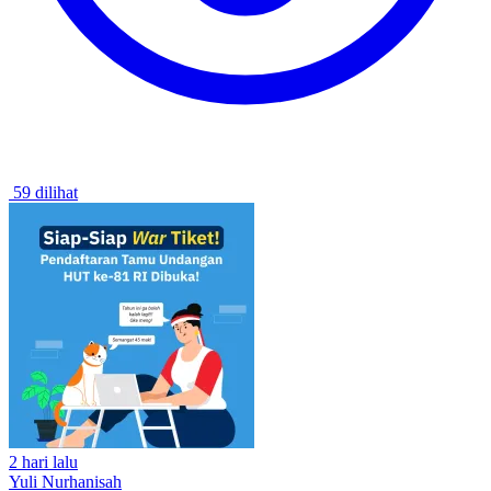
59 dilihat
2 hari lalu
Yuli Nurhanisah