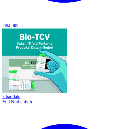
964 dilihat
3 hari lalu
Yuli Nurhanisah