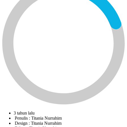
3 tahun lalu
Penulis :
Titania Nurrahim
Design :
Titania Nurrahim