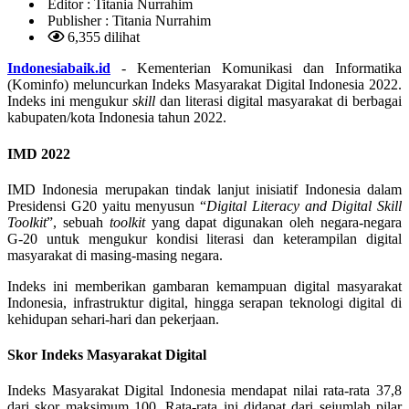
Editor :
Titania Nurrahim
Publisher :
Titania Nurrahim
6,355 dilihat
Indonesiabaik.id
- Kementerian Komunikasi dan Informatika
(Kominfo) meluncurkan Indeks Masyarakat Digital Indonesia 2022.
Indeks ini mengukur
skill
dan literasi digital masyarakat di berbagai
kabupaten/kota Indonesia tahun 2022.
IMD 2022
IMD Indonesia merupakan tindak lanjut inisiatif Indonesia dalam
Presidensi G20 yaitu menyusun “
Digital Literacy and Digital Skill
Toolkit
”, sebuah
toolkit
yang dapat digunakan oleh negara-negara
G-20 untuk mengukur kondisi literasi dan keterampilan digital
masyarakat di masing-masing negara.
Indeks ini memberikan gambaran kemampuan digital masyarakat
Indonesia, infrastruktur digital, hingga serapan teknologi digital di
kehidupan sehari-hari dan pekerjaan.
Skor Indeks Masyarakat Digital
Indeks Masyarakat Digital Indonesia mendapat nilai rata-rata 37,8
dari skor maksimum 100. Rata-rata ini didapat dari sejumlah pilar