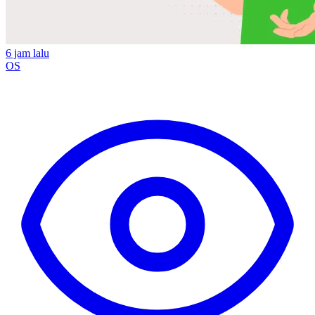
6 jam lalu
OS