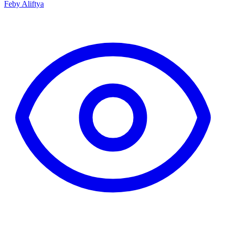
Feby Aliftya