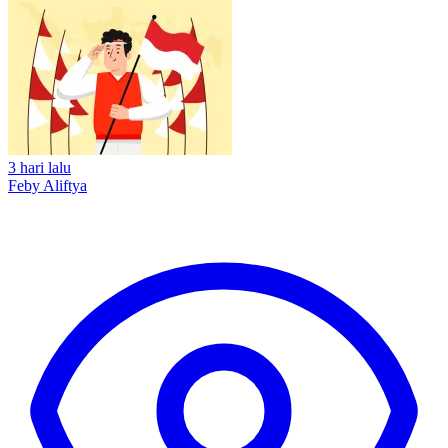
3 hari lalu
Feby Aliftya