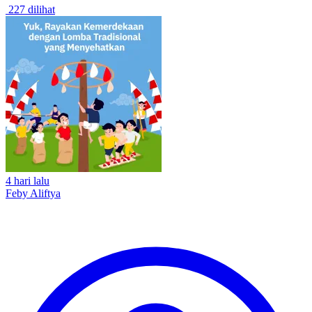
227 dilihat
4 hari lalu
Feby Aliftya